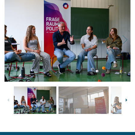
1
/
9