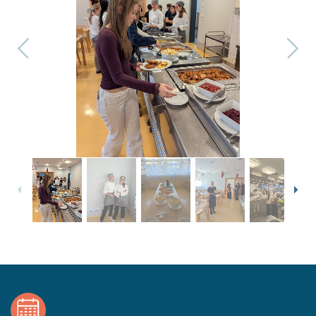
1
/
9