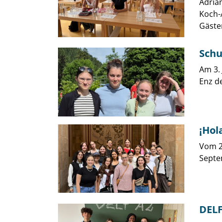
Adria
Koch-
Gästen
Schu
Am 3.
Enz de
¡Hol
Vom 2
Septe
DELF