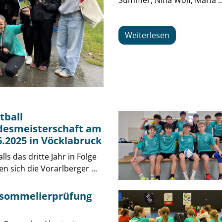
Summer, Nina Wolf, Marla ..
Weiterlesen
tball
esmeisterschaft am
6.2025 in Vöcklabruck
lls das dritte Jahr in Folge
n sich die Vorarlberger ...
gsommelierprüfung