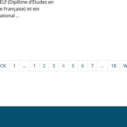
ELF (Diplôme d‘Études en
 Française) ist ein
ational ...
CK
1
...
1
2
3
4
5
6
7
...
18
W