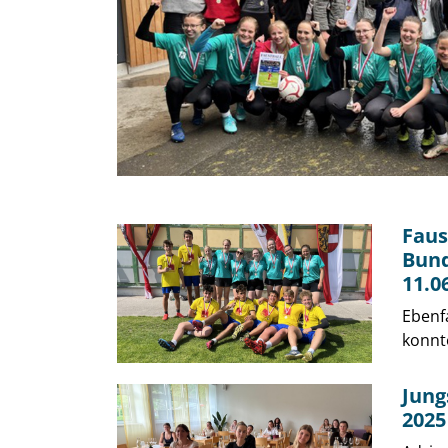
Faus
Bund
11.0
Ebenfa
konnte
Jun
2025