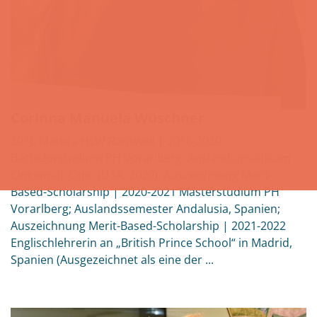
Corinna Manuela Wüschner
2016 Matura HLW Rankweil | 2016-2020
Bachelorstudium PH Vorarlberg; Auslandspraktikum
Cincinnati, Ohio (USA, 2020); Auszeichnung Merit-
Based-Scholarship | 2020-2021 Masterstudium PH
Vorarlberg; Auslandssemester Andalusia, Spanien;
Auszeichnung Merit-Based-Scholarship | 2021-2022
Englischlehrerin an „British Prince School“ in Madrid,
Spanien (Ausgezeichnet als eine der ...